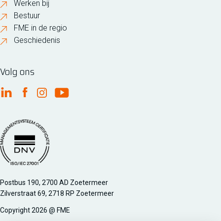
Werken bij
Bestuur
FME in de regio
Geschiedenis
Volg ons
FME Linkedin
FME Facebook
FME Instagram
FME Youtube
Managementsyteem certificatie DNV iso/iec 27001
Postbus 190, 2700 AD Zoetermeer
Zilverstraat 69, 2718 RP Zoetermeer
Copyright 2026 @ FME