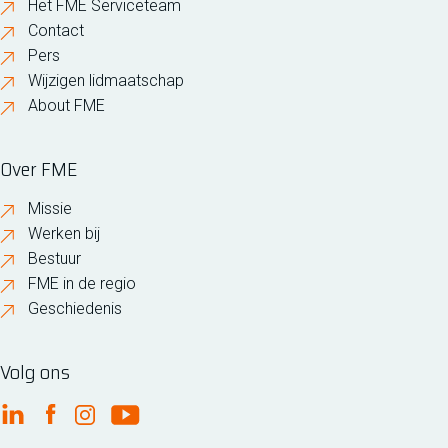
Het FME Serviceteam
Contact
Pers
Wijzigen lidmaatschap
About FME
Over FME
Missie
Werken bij
Bestuur
FME in de regio
Geschiedenis
Volg ons
FME Linkedin
FME Facebook
FME Instagram
FME Youtube