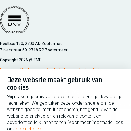
Managementsyteem certificatie DNV iso/iec 27001
Postbus 190, 2700 AD Zoetermeer
Zilverstraat 69, 2718 RP Zoetermeer
Copyright 2026 @ FME
Privacy
Disclaimer
Cookiebeleid
Cookies beheren
Deze website maakt gebruik van
cookies
Schrijf je in voor de nieuwsbrief
Wij maken gebruik van cookies en andere gelijkwaardige
technieken. We gebruiken deze onder andere om de
Voornaam
Tussen
website goed te laten functioneren, het gebruik van de
website te analyseren en relevante content en
advertenties te kunnen tonen. Voor meer informatie, lees
Achternaam
ons
cookiebeleid
.