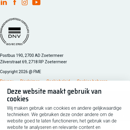
FME Linkedin
FME Facebook
FME Instagram
FME Youtube
Managementsyteem certificatie DNV iso/iec 27001
Postbus 190, 2700 AD Zoetermeer
Zilverstraat 69, 2718 RP Zoetermeer
Copyright 2026 @ FME
Privacy
Disclaimer
Cookiebeleid
Cookies beheren
Deze website maakt gebruik van
cookies
Schrijf je in voor de nieuwsbrief
Wij maken gebruik van cookies en andere gelijkwaardige
technieken. We gebruiken deze onder andere om de
Voornaam
Tussen
website goed te laten functioneren, het gebruik van de
website te analyseren en relevante content en