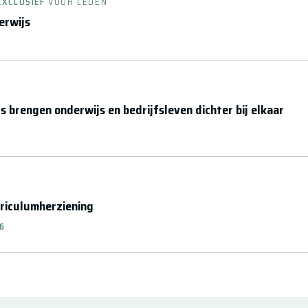
EXCLUSIEF
VOOR LEDEN
erwijs
s brengen onderwijs en bedrijfsleven dichter bij elkaar
rriculumherziening
26