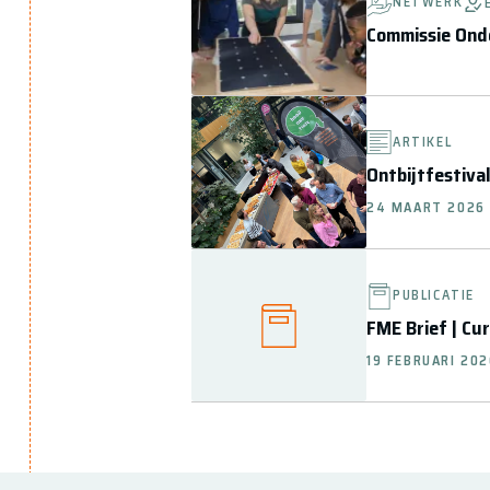
NETWERK
Commissie Ond
ARTIKEL
Ontbijtfestival
24 MAART 2026
PUBLICATIE
FME Brief | Cu
19 FEBRUARI 20