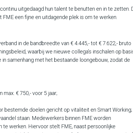
ntinu uitgedaagd hun talent te benutten en in te zetten. D
at FME een fijne en uitdagende plek is om te werken.
tverband in de bandbreedte van € 4.445,- tot € 7.622,- bruto
ningsbeleid, waarbij we nieuwe collega’s inschalen op basi
 we in samenhang met het bestaande loongebouw, zodat de
 max. € 750,- voor 5 jaar;
r bestemde doelen gericht op vitaliteit en Smart Working;
et vaandel staan. Medewerkers binnen FME worden
n te werken. Hiervoor stelt FME, naast persoonlijke