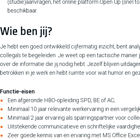
(studie)aanvragen, het online platform Open Up (snel 
beschikbaar.
Wie ben jij?
Je hebt een goed ontwikkeld cijfermatig inzicht, bent anal
collega’s te begeleiden. Je weet op een tactische manier j
over de informatie die jij nodig hebt. Jezelf blijven uitda
betrokken in je werk en hebt ruimte voor wat humor en gez
Functie-eisen
Een afgeronde HBO-opleiding SPD, BE of AC;
Minimaal 10 jaar relevante werkervaring in een vergelijk
Minimaal 2 jaar ervaring als sparringspartner voor coll
Uitstekende communicatieve en schriftelijke vaardighe
Zeer goede kennis van en ervaring met MS Office Exce