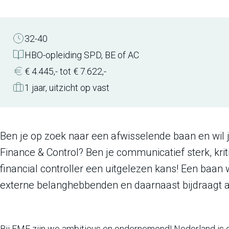
Contract uren
Opleidingsniveau
Salaris indicatie
Contract type
32-40
HBO-opleiding SPD, BE of AC
€ 4.445,- tot € 7.622,-
1 jaar, uitzicht op vast
Ben je op zoek naar een afwisselende baan en wil j
Finance & Control? Ben je communicatief sterk, kri
financial controller een uitgelezen kans! Een baan 
externe belanghebbenden en daarnaast bijdraagt aa
Bij FME zijn we ambitieus en ondernemend! Nederland is ee