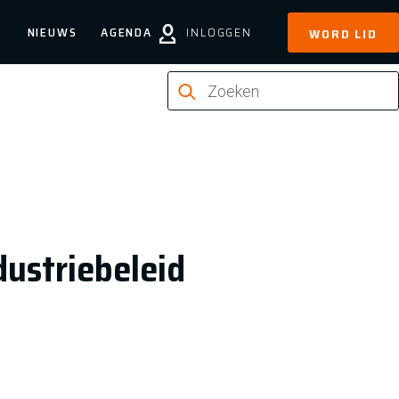
NIEUWS
AGENDA
INLOGGEN
WORD LID
dustriebeleid