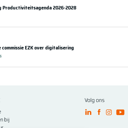
y Productiviteitsagenda 2026-2028
e commissie EZK over digitalisering
26
E
Volg ons
e
FME Linkedin
FME Facebo
FME Ins
FM
n bij
ur