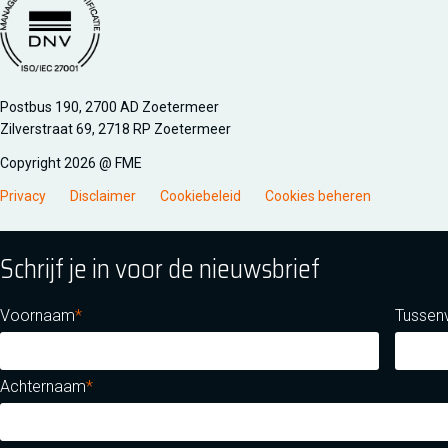
Managementsyteem certificatie DNV iso/iec 27001
Postbus 190, 2700 AD Zoetermeer
Zilverstraat 69, 2718 RP Zoetermeer
Copyright 2026 @ FME
Privacy
Disclaimer
Cookiebeleid
Cookies beheren
Schrijf je in voor de nieuwsbrief
Voornaam
Tussen
Achternaam