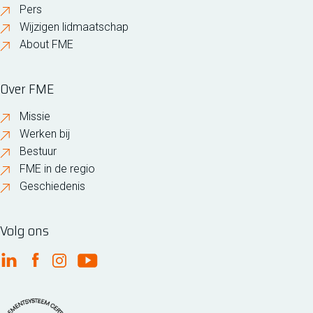
Pers
Wijzigen lidmaatschap
About FME
Over FME
Missie
Werken bij
Bestuur
FME in de regio
Geschiedenis
Volg ons
FME Linkedin
FME Facebook
FME Instagram
FME Youtube