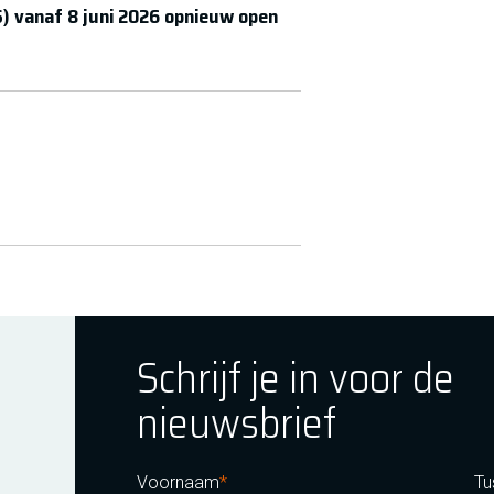
 vanaf 8 juni 2026 opnieuw open
Schrijf je in voor de
nieuwsbrief
ok
tagram
E Youtube
Voornaam
Tu