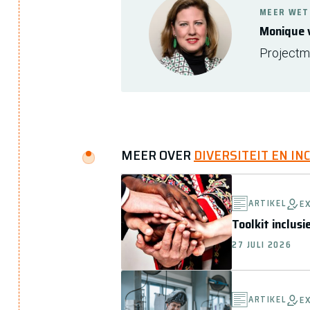
MEER WET
Monique 
Projectm
MEER OVER
DIVERSITEIT EN IN
ARTIKEL
E
Toolkit inclus
27 JULI 2026
ARTIKEL
E