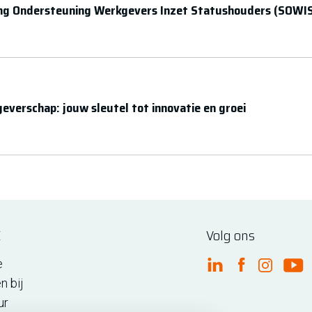
ing Ondersteuning Werkgevers Inzet Statushouders (SOWIS)
geverschap: jouw sleutel tot innovatie en groei
E
Volg ons
e
FME Linkedin
FME Facebo
FME Ins
FM
n bij
ur