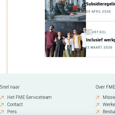
Subsidieregel
29 APRIL 2026
ARTIKEL
Inclusief werk
13 MAART 2026
Snel naar
Over FM
Het FME Serviceteam
Missi
Contact
Werke
Pers
Bestu