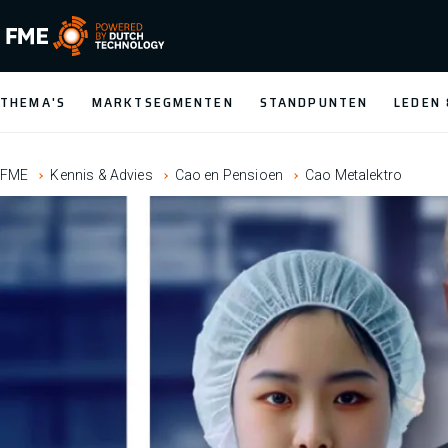
FME Logo, to the homepage
THEMA'S
MARKTSEGMENTEN
STANDPUNTEN
LEDEN
FME
Kennis & Advies
Cao en Pensioen
Cao Metalektro