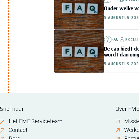
Onder welke vo
5 AUGUSTUS 20
FAQ
EXCLU
De cao biedt d
wordt dan omge
5 AUGUSTUS 20
Snel naar
Over FM
Het FME Serviceteam
Missi
Contact
Werke
Pers
Bestu