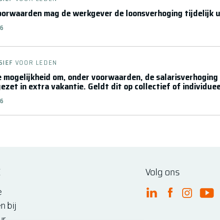
orwaarden mag de werkgever de loonsverhoging tijdelijk uit
26
SIEF
VOOR LEDEN
e mogelijkheid om, onder voorwaarden, de salarisverhoging ti
zet in extra vakantie. Geldt dit op collectief of individue
26
E
Volg ons
e
FME Linkedin
FME Facebo
FME Ins
FM
n bij
ur