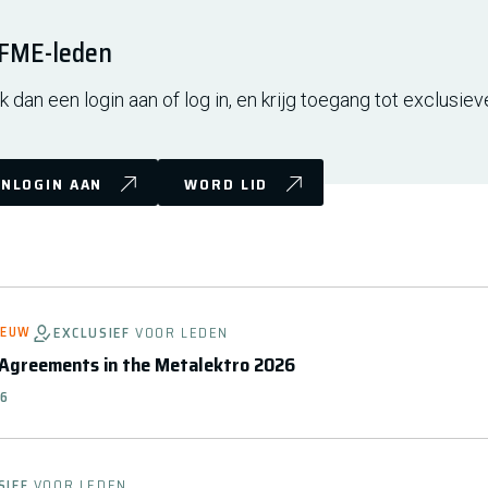
r FME-leden
 dan een login aan of log in, en krijg toegang tot exclusiev
NLOGIN AAN
WORD LID
IEUW
EXCLUSIEF
VOOR LEDEN
 Agreements in the Metalektro 2026
26
SIEF
VOOR LEDEN