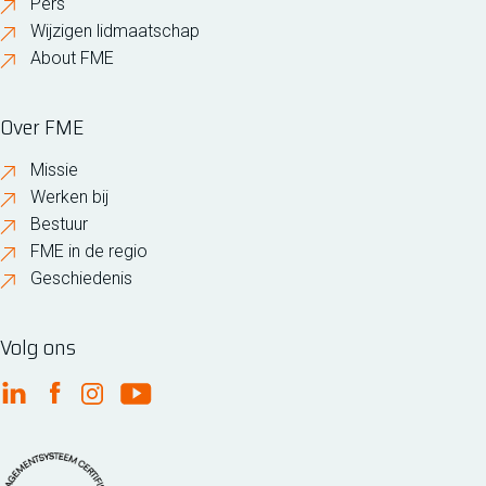
Pers
Wijzigen lidmaatschap
About FME
Over FME
Missie
Werken bij
Bestuur
FME in de regio
Geschiedenis
Volg ons
FME Linkedin
FME Facebook
FME Instagram
FME Youtube