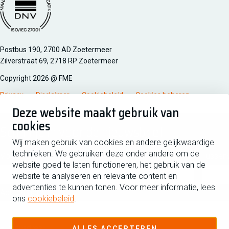
Managementsyteem certificatie DNV iso/iec 27001
Postbus 190, 2700 AD Zoetermeer
Zilverstraat 69, 2718 RP Zoetermeer
Copyright 2026 @ FME
Privacy
Disclaimer
Cookiebeleid
Cookies beheren
Deze website maakt gebruik van
cookies
Schrijf je in voor de nieuwsbrief
Wij maken gebruik van cookies en andere gelijkwaardige
technieken. We gebruiken deze onder andere om de
Voornaam
Tussen
website goed te laten functioneren, het gebruik van de
website te analyseren en relevante content en
advertenties te kunnen tonen. Voor meer informatie, lees
Achternaam
ons
cookiebeleid
.
E-mailadres
ALLES ACCEPTEREN