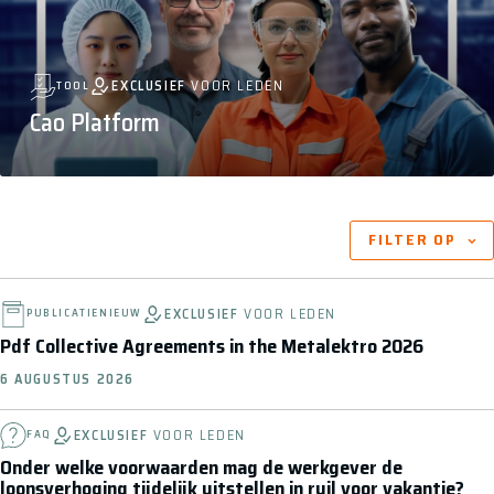
EXCLUSIEF
VOOR LEDEN
TOOL
Cao Platform
ARTIKELEN BINNEN DIT ONDERWERP
FILTER OP
EXCLUSIEF
VOOR LEDEN
PUBLICATIE
NIEUW
Pdf Collective Agreements in the Metalektro 2026
6 AUGUSTUS 2026
EXCLUSIEF
VOOR LEDEN
FAQ
Onder welke voorwaarden mag de werkgever de
loonsverhoging tijdelijk uitstellen in ruil voor vakantie?