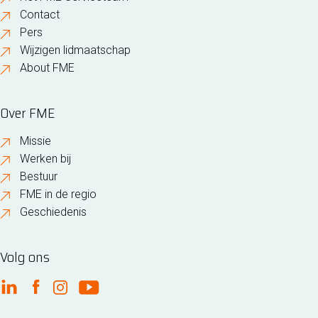
Contact
Pers
Wijzigen lidmaatschap
About FME
Over FME
Missie
Werken bij
Bestuur
FME in de regio
Geschiedenis
Volg ons
FME Linkedin
FME Facebook
FME Instagram
FME Youtube