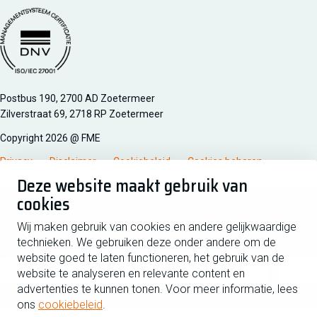
Managementsyteem certificatie DNV iso/iec 27001
Postbus 190, 2700 AD Zoetermeer
Zilverstraat 69, 2718 RP Zoetermeer
Copyright 2026 @ FME
Privacy
Disclaimer
Cookiebeleid
Cookies beheren
Deze website maakt gebruik van
cookies
Schrijf je in voor de nieuwsbrief
Wij maken gebruik van cookies en andere gelijkwaardige
technieken. We gebruiken deze onder andere om de
Voornaam
Tussen
website goed te laten functioneren, het gebruik van de
website te analyseren en relevante content en
advertenties te kunnen tonen. Voor meer informatie, lees
Achternaam
ons
cookiebeleid
.