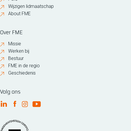
Wijzigen lidmaatschap
About FME
Over FME
Missie
Werken bij
Bestuur
FME in de regio
Geschiedenis
Volg ons
FME Linkedin
FME Facebook
FME Instagram
FME Youtube