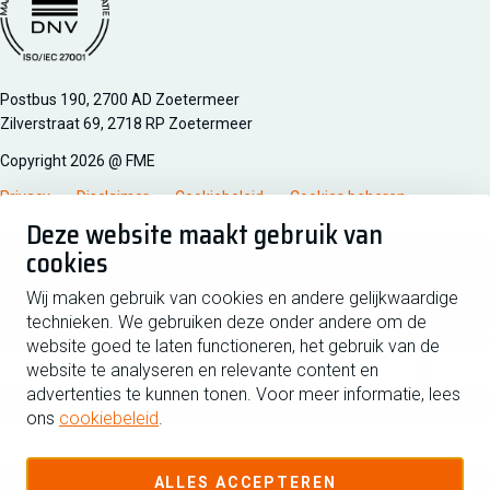
Managementsyteem certificatie DNV iso/iec 27001
Postbus 190, 2700 AD Zoetermeer
Zilverstraat 69, 2718 RP Zoetermeer
Copyright 2026 @ FME
Privacy
Disclaimer
Cookiebeleid
Cookies beheren
Deze website maakt gebruik van
cookies
Schrijf je in voor de nieuwsbrief
Wij maken gebruik van cookies en andere gelijkwaardige
technieken. We gebruiken deze onder andere om de
Voornaam
Tussen
website goed te laten functioneren, het gebruik van de
website te analyseren en relevante content en
advertenties te kunnen tonen. Voor meer informatie, lees
Achternaam
ons
cookiebeleid
.
E-mailadres
ALLES ACCEPTEREN