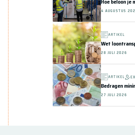
Hoe beloon je m
4 AUGUSTUS 20
ARTIKEL
Wet loontransp
28 JULI 2026
ARTIKEL
E
Bedragen minim
27 JULI 2026