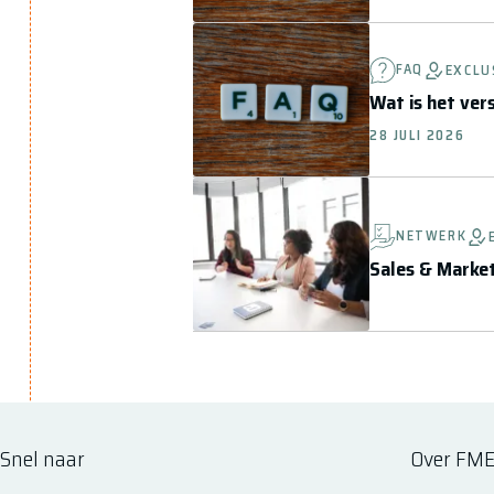
FAQ
EXCLU
Wat is het ver
28 JULI 2026
NETWERK
Sales & Marke
Snel naar
Over FM