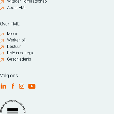
Wijzigen lidmaatschap
About FME
Over FME
Missie
Werken bij
Bestuur
FME in de regio
Geschiedenis
Volg ons
FME Linkedin
FME Facebook
FME Instagram
FME Youtube