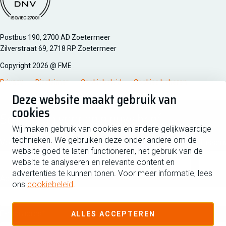
Managementsyteem certificatie DNV iso/iec 27001
Postbus 190, 2700 AD Zoetermeer
Zilverstraat 69, 2718 RP Zoetermeer
Copyright 2026 @ FME
Privacy
Disclaimer
Cookiebeleid
Cookies beheren
Deze website maakt gebruik van
cookies
Schrijf je in voor de nieuwsbrief
Wij maken gebruik van cookies en andere gelijkwaardige
technieken. We gebruiken deze onder andere om de
Voornaam
Tussen
website goed te laten functioneren, het gebruik van de
website te analyseren en relevante content en
advertenties te kunnen tonen. Voor meer informatie, lees
Achternaam
ons
cookiebeleid
.
E-mailadres
ALLES ACCEPTEREN