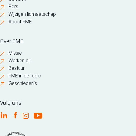
Pers
Wijzigen lidmaatschap
About FME
Over FME
Missie
Werken bij
Bestuur
FME in de regio
Geschiedenis
Volg ons
FME Linkedin
FME Facebook
FME Instagram
FME Youtube