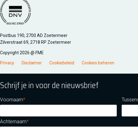
Managementsyteem certificatie DNV iso/iec 27001
Postbus 190, 2700 AD Zoetermeer
Zilverstraat 69, 2718 RP Zoetermeer
Copyright 2026 @ FME
Privacy
Disclaimer
Cookiebeleid
Cookies beheren
Schrijf je in voor de nieuwsbrief
Voornaam
Tussen
Achternaam