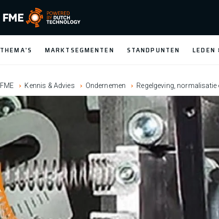
FME Logo, to the homepage
THEMA'S
MARKTSEGMENTEN
STANDPUNTEN
LEDEN
FME
Kennis & Advies
Ondernemen
Regelgeving, normalisatie e