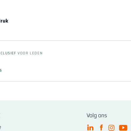
druk
XCLUSIEF
VOOR LEDEN
26
E
Volg ons
e