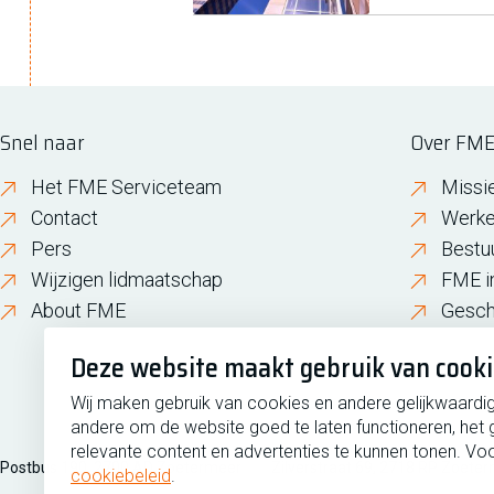
Snel naar
Over FM
Het FME Serviceteam
Missi
Contact
Werke
Pers
Bestu
Wijzigen lidmaatschap
FME i
About FME
Gesch
Deze website maakt gebruik van cook
Wij maken gebruik van cookies en andere gelijkwaardi
andere om de website goed te laten functioneren, het 
relevante content en advertenties te kunnen tonen. Voo
Postbus 190, 2700 AD Zoetermeer
Zilverstraat 69, 2718 RP Zoete
cookiebeleid
.