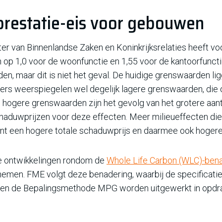
prestatie-eis voor gebouwen
er van Binnenlandse Zaken en Koninkrijksrelaties heeft v
n op 1,0 voor de woonfunctie en 1,55 voor de kantoorfunctie
en, maar dit is niet het geval. De huidige grenswaarden l
ijfers weerspiegelen wel degelijk lagere grenswaarden, d
hogere grenswaarden zijn het gevolg van het grotere aan
haduwprijzen voor deze effecten. Meer milieueffecten di
ent een hogere totale schaduwprijs en daarmee ook hoger
e ontwikkelingen rondom de
Whole Life Carbon (WLC)-bena
nemen. FME volgt deze benadering, waarbij de specificati
innen de Bepalingsmethode MPG worden uitgewerkt in opdra