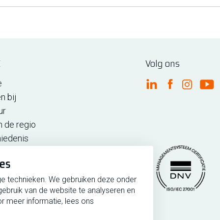
E
Volg ons
e
FME Linkedin
FME Facebo
FME Ins
FM
n bij
ur
n de regio
iedenis
ies
ge technieken. We gebruiken deze onder
gebruik van de website te analyseren en
r meer informatie, lees ons
rmeer
Copyright 2026 @ FME
Managementsytee