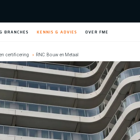
 & BRANCHES
KENNIS & ADVIES
OVER FME
n certificering
RNC: Bouw en Metaal