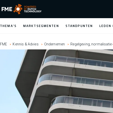
FME Logo, to the homepage
THEMA'S
MARKTSEGMENTEN
STANDPUNTEN
LEDEN
FME
Kennis & Advies
Ondernemen
Regelgeving, normalisatie e