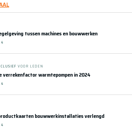
AAL
 regelgeving tussen machines en bouwwerken
24
XCLUSIEF
VOOR LEDEN
ke verrekenfactor warmtepompen in 2024
24
productkaarten bouwwerkinstallaties verlengd
24