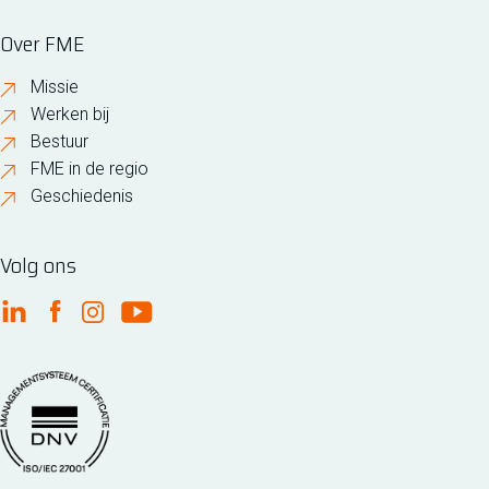
Over FME
Missie
Werken bij
Bestuur
FME in de regio
Geschiedenis
Volg ons
FME Linkedin
FME Facebook
FME Instagram
FME Youtube