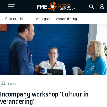
FME Logo, to the homepage
Cultuur, leiderschap en organisatieontwikkeling
DIENST
Incompany workshop 'Cultuur in
verandering'