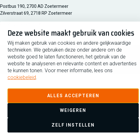
Managementsyteem certificatie DNV iso/iec 27001
Postbus 190, 2700 AD Zoetermeer
Zilverstraat 69, 2718 RP Zoetermeer
Copyright 2026 @ FME
Deze website maakt gebruik van cookies
Privacy
Disclaimer
Cookiebeleid
Cookies beheren
Wij maken gebruik van cookies en andere gelijkwaardige
technieken. We gebruiken deze onder andere om de
Schrijf je in voor de nieuwsbrief
website goed te laten functioneren, het gebruik van de
website te analyseren en relevante content en advertenties
te kunnen tonen. Voor meer informatie, lees ons
cookiebeleid
.
ALLES ACCEPTEREN
WEIGEREN
ZELF INSTELLEN