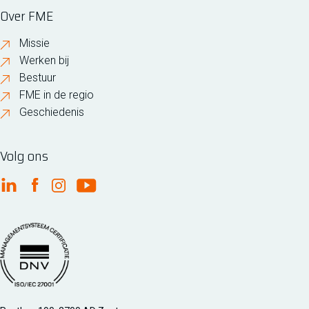
Over FME
Missie
Werken bij
Bestuur
FME in de regio
Geschiedenis
Volg ons
FME Linkedin
FME Facebook
FME Instagram
FME Youtube