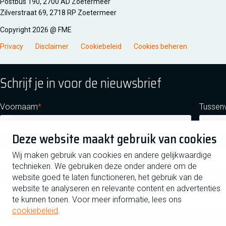
Managementsyteem certificatie DNV iso/iec 27001
Postbus 190, 2700 AD Zoetermeer
Zilverstraat 69, 2718 RP Zoetermeer
Copyright 2026 @ FME
Privacy
Disclaimer
Cookiebeleid
Cookies beheren
Schrijf je in voor de nieuwsbrief
Voornaam
Tussen
Deze website maakt gebruik van cookies
Achternaam
Wij maken gebruik van cookies en andere gelijkwaardige
technieken. We gebruiken deze onder andere om de
website goed te laten functioneren, het gebruik van de
E-mailadres
website te analyseren en relevante content en advertenties
te kunnen tonen. Voor meer informatie, lees ons
cookiebeleid
.
Ja ik schrijf me in voor de nieuwsbrief en ga akkoord met de