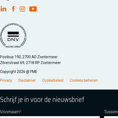
FME Linkedin
FME Facebook
FME Instagram
FME Youtube
Managementsyteem certificatie DNV iso/iec 27001
Postbus 190, 2700 AD Zoetermeer
Zilverstraat 69, 2718 RP Zoetermeer
Copyright 2026 @ FME
Privacy
Disclaimer
Cookiebeleid
Cookies beheren
Schrijf je in voor de nieuwsbrief
Voornaam
Tussen