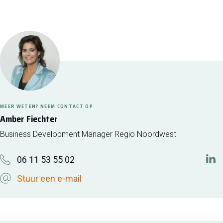
MEER WETEN? NEEM CONTACT OP
Amber Fiechter
Business Development Manager Regio Noordwest
06 11 53 55 02
htt
Stuur een e-mail