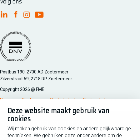
Volg ons
FME Linkedin
FME Facebook
FME Instagram
FME Youtube
Managementsyteem certificatie DNV iso/iec 27001
Postbus 190, 2700 AD Zoetermeer
Zilverstraat 69, 2718 RP Zoetermeer
Copyright 2026 @ FME
Privacy
Disclaimer
Cookiebeleid
Cookies beheren
Deze website maakt gebruik van
cookies
Schrijf je in voor de nieuwsbrief
Wij maken gebruik van cookies en andere gelijkwaardige
technieken. We gebruiken deze onder andere om de
Voornaam
Tussen