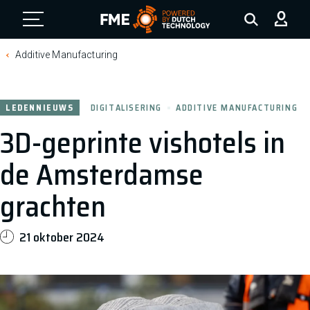
FME Logo, to the homepage
Additive Manufacturing
LEDENNIEUWS
DIGITALISERING
ADDITIVE MANUFACTURING
3D-geprinte vishotels in
de Amsterdamse
grachten
21 oktober 2024