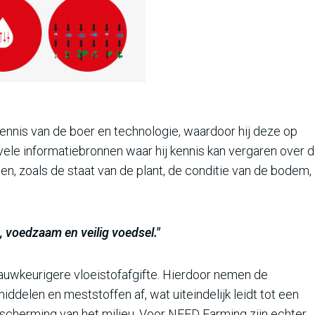
nnis van de boer en technologie, waardoor hij deze op
 vele informatiebronnen waar hij kennis kan vergaren over 
gen, zoals de staat van de plant, de conditie van de bodem,
, voedzaam en veilig voedsel."
nauwkeurigere vloeistofafgifte. Hierdoor nemen de
elen en meststoffen af, wat uiteindelijk leidt tot een
scherming van het milieu. Voor NEED Farming zijn echter