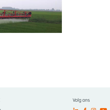
E
Volg ons
e