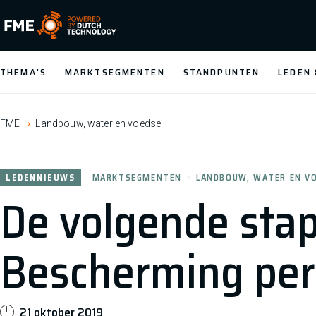
FME Logo, to the homepage
THEMA'S
MARKTSEGMENTEN
STANDPUNTEN
LEDEN
FME
Landbouw, water en voedsel
LEDENNIEUWS
MARKTSEGMENTEN
LANDBOUW, WATER EN V
De volgende sta
Bescherming per
21 oktober 2019