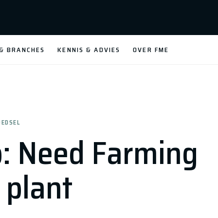
 & BRANCHES
KENNIS & ADVIES
OVER FME
OEDSEL
p: Need Farming
 plant