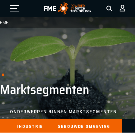
FME Logo, to the homepage
FME
Marktsegmenten
ONDERWERPEN BINNEN MARKTSEGMENTEN
INDUSTRIE
GEBOUWDE OMGEVING
ENE