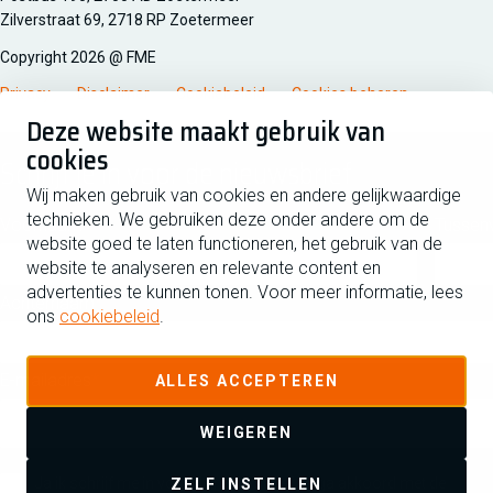
Zilverstraat 69, 2718 RP Zoetermeer
Copyright 2026 @ FME
Privacy
Disclaimer
Cookiebeleid
Cookies beheren
Deze website maakt gebruik van
cookies
Schrijf je in voor de nieuwsbrief
Wij maken gebruik van cookies en andere gelijkwaardige
technieken. We gebruiken deze onder andere om de
Voornaam
Tussen
website goed te laten functioneren, het gebruik van de
website te analyseren en relevante content en
advertenties te kunnen tonen. Voor meer informatie, lees
Achternaam
ons
cookiebeleid
.
E-mailadres
ALLES ACCEPTEREN
WEIGEREN
Ja ik schrijf me in voor de nieuwsbrief en ga akkoord met de
ZELF INSTELLEN