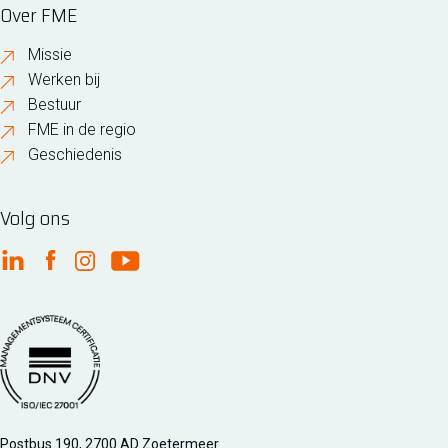
Over FME
Missie
Werken bij
Bestuur
FME in de regio
Geschiedenis
Volg ons
FME Linkedin
FME Facebook
FME Instagram
FME Youtube
Managementsyteem certificatie DNV iso/iec 27001
Postbus 190, 2700 AD Zoetermeer