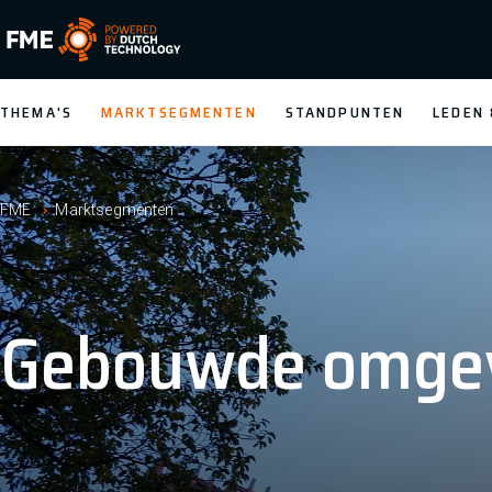
FME Logo, to the homepage
THEMA'S
MARKTSEGMENTEN
STANDPUNTEN
LEDEN
FME
Marktsegmenten
Gebouwde omge