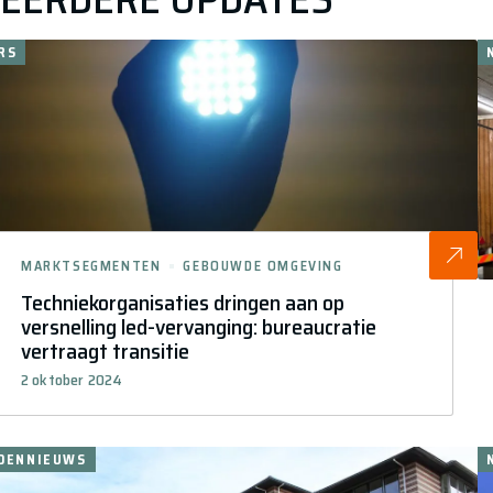
RS
MARKTSEGMENTEN
GEBOUWDE OMGEVING
Techniekorganisaties dringen aan op
versnelling led-vervanging: bureaucratie
vertraagt transitie
2 oktober 2024
DENNIEUWS