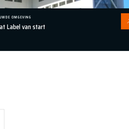
UWDE OMGEVING
at Label van start