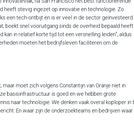
op innovatievlak, na San Francisco het best functionerende
 heeft stevig ingezet op innovatie en technologie. Zo
een tech-ontbijt en is er veel in de sector geïnvesteerd.
t, boekt snel vooruitgang sinds de overheid bepaald heeft
an in relatief korte tijd tot een versnelling leiden”, aldus
Overheden moeten het bedrijfsleven faciliteren om de
x, maar moet zich volgens Constantijn van Oranje niet in
nze basisinfrastructuur is goed en we hebben grote
kennis naar technologie. We denken vaak overal koploper in 
gericht. En waar zijn de onderzoekteams en bedrijven waar