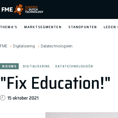
FME Logo, to the homepage
THEMA'S
MARKTSEGMENTEN
STANDPUNTEN
LEDEN
FME
Digitalisering
Datatechnologieën
NIEUWS
DIGITALISERING
DATATECHNOLOGIEËN
"Fix Education!"
15 oktober 2021