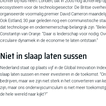
Dichter bij huis heeft Londen, dat in 2000 nog achterliep 
ecosysteem voor de technologiesector. De Britse overheid
organiseerde voormalig premier David Cameron maandelijks 
Ook Estland, 30 jaar geleden nog een communistische staa
dat technologie en ondernemerschap belangrijk zijn. “Beleid k
Constantijn van Oranje. “Daar is leiderschap voor nodig. 
circulaire dynamiek in de economie te laten ontstaan.”
Niet in slaap laten sussen
Nederland staat op plaats vijf in de Global Innovation Inde
slaap laten sussen en meer investeren in de toekomst. “O
bedrijven, maar we zijn niet sterk in het converteren van 
zijn, maar ons onderwijscurriculum is niet meer toekomst
de hele wereld naar kijkt?”