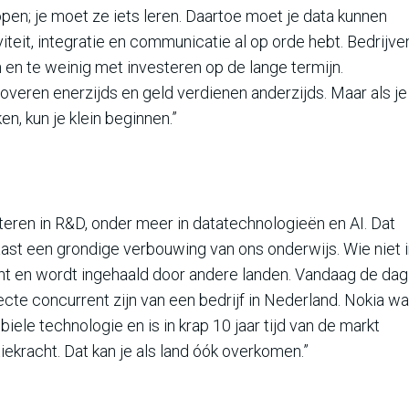
pen; je moet ze iets leren. Daartoe moet je data kunnen
viteit, integratie en communicatie al op orde hebt. Bedrijve
n en te weinig met investeren op de lange termijn.
veren enerzijds en geld verdienen anderzijds. Maar als je
en, kun je klein beginnen.”
eren in R&D, onder meer in datatechnologieën en AI. Dat
st een grondige verbouwing van ons onderwijs. Wie niet i
cht en wordt ingehaald door andere landen. Vandaag de dag
ecte concurrent zijn van een bedrijf in Nederland. Nokia w
ele technologie en is in krap 10 jaar tijd van de markt
kracht. Dat kan je als land óók overkomen.”