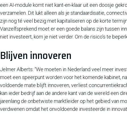
een AI-module komt niet kant-en-klaar uit een doosje gekro
verzamelen. Dit lukt alleen als je standaardisatie, connecti
zijn nog té veel bezig met kapitaliseren op de korte termij
Vanzelfsprekend moet er een goede balans zijn tussen inno
niet investeert, kom je niet verder. Om de risico’s te beperk
Blijven innoveren
Jelmer Alberts: “We moeten in Nederland veel meer invest
moet een speerpunt worden voor het komende kabinet, naa
voldoende mate blijft innoveren, verliest concurrentiekra
kan ieder bedrijf aan de andere kant van de wereld een dir
jarenlang de onbetwiste marktleider op het gebied van mobi
verdwenen omdat het onvoldoende investeerde in innovatie