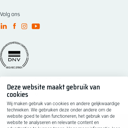
Volg ons
FME Linkedin
FME Facebook
FME Instagram
FME Youtube
Managementsyteem certificatie DNV iso/iec 27001
Postbus 190, 2700 AD Zoetermeer
Deze website maakt gebruik van
Zilverstraat 69, 2718 RP Zoetermeer
cookies
Copyright 2026 @ FME
Wij maken gebruik van cookies en andere gelijkwaardige
Privacy
Disclaimer
Cookiebeleid
Cookies beheren
technieken. We gebruiken deze onder andere om de
website goed te laten functioneren, het gebruik van de
Schrijf je in voor de nieuwsbrief
website te analyseren en relevante content en