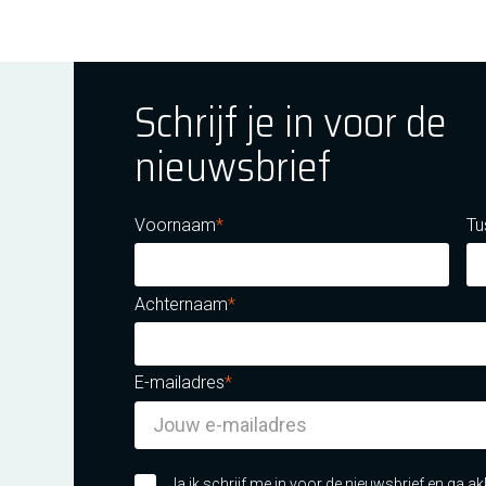
Schrijf je in voor de
nieuwsbrief
ok
tagram
E Youtube
Voornaam
Tu
Achternaam
E-mailadres
m certificatie DNV iso/iec 27001
Ja ik schrijf me in voor de nieuwsbrief en ga 