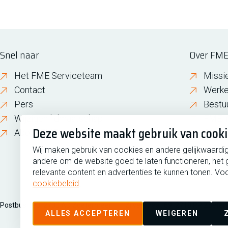
Snel naar
Over FM
Het FME Serviceteam
Missi
Contact
Werke
Pers
Bestu
Wijzigen lidmaatschap
FME i
Deze website maakt gebruik van cook
About FME
Gesch
Wij maken gebruik van cookies en andere gelijkwaardi
andere om de website goed te laten functioneren, het 
relevante content en advertenties te kunnen tonen. Voo
cookiebeleid
.
Postbus 190, 2700 AD Zoetermeer
Zilverstraat 69, 2718 RP Zoete
ALLES ACCEPTEREN
WEIGEREN