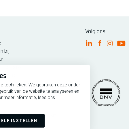
E
Volg ons
e
FME Linkedin
FME Facebo
FME Ins
FM
n bij
ur
n de regio
ies
iedenis
ge technieken. We gebruiken deze onder
gebruik van de website te analyseren en
r meer informatie, lees ons
rmeer
Copyright 2026 @ FME
Managementsytee
ZELF INSTELLEN