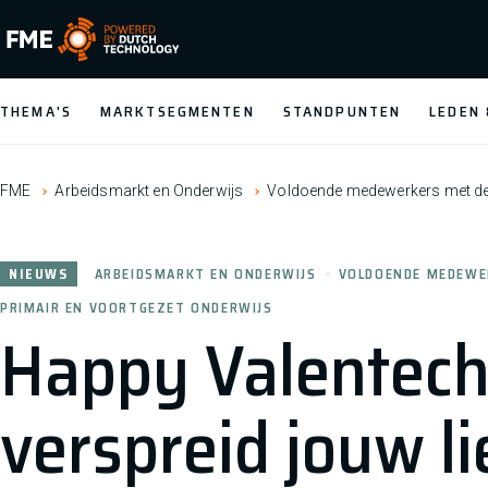
FME Logo, to the homepage
THEMA'S
MARKTSEGMENTEN
STANDPUNTEN
LEDEN
FME
Arbeidsmarkt en Onderwijs
Voldoende medewerkers met de j
NIEUWS
ARBEIDSMARKT EN ONDERWIJS
VOLDOENDE MEDEWER
PRIMAIR EN VOORTGEZET ONDERWIJS
Happy Valentech
verspreid jouw li