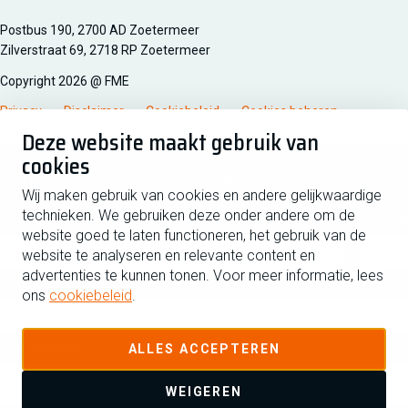
Managementsyteem certificatie DNV iso/iec 27001
Postbus 190, 2700 AD Zoetermeer
Zilverstraat 69, 2718 RP Zoetermeer
Copyright 2026 @ FME
Privacy
Disclaimer
Cookiebeleid
Cookies beheren
Deze website maakt gebruik van
cookies
Schrijf je in voor de nieuwsbrief
Wij maken gebruik van cookies en andere gelijkwaardige
technieken. We gebruiken deze onder andere om de
Voornaam
Tussen
website goed te laten functioneren, het gebruik van de
website te analyseren en relevante content en
advertenties te kunnen tonen. Voor meer informatie, lees
Achternaam
ons
cookiebeleid
.
E-mailadres
ALLES ACCEPTEREN
WEIGEREN