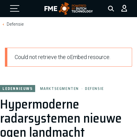
FME Logo, to the homepage
Defensie
F
Could not retrieve the oEmbed resource.
o
u
t
LEDENNIEUWS
MARKTSEGMENTEN
DEFENSIE
m
Hypermoderne
e
l
radarsystemen nieuwe
d
ogen landmacht
i