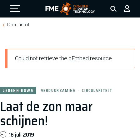
FME Logo, to the homepage
Circulariteit
F
Could not retrieve the oEmbed resource.
o
u
t
LEDENNIEUWS
VERDUURZAMING
CIRCULARITEIT
m
Laat de zon maar
e
l
schijnen!
d
i
16 juli 2019