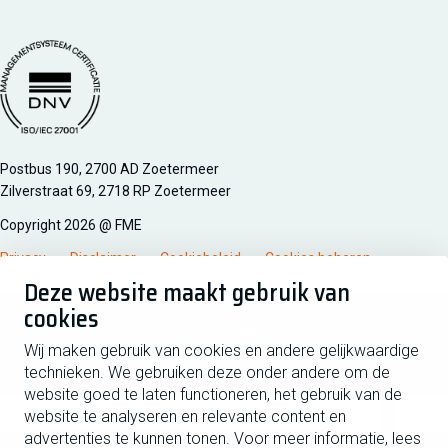
Managementsyteem certificatie DNV iso/iec 27001
Postbus 190, 2700 AD Zoetermeer
Zilverstraat 69, 2718 RP Zoetermeer
Copyright 2026 @ FME
Privacy
Disclaimer
Cookiebeleid
Cookies beheren
Deze website maakt gebruik van
cookies
Schrijf je in voor de nieuwsbrief
Wij maken gebruik van cookies en andere gelijkwaardige
technieken. We gebruiken deze onder andere om de
Voornaam
Tussen
website goed te laten functioneren, het gebruik van de
website te analyseren en relevante content en
advertenties te kunnen tonen. Voor meer informatie, lees