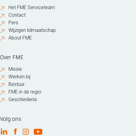
Het FME Serviceteam
Contact
Pers
Wijzigen lidmaatschap
About FME
Over FME
Missie
Werken bij
Bestuur
FME in de regio
Geschiedenis
Volg ons
FME Linkedin
FME Facebook
FME Instagram
FME Youtube