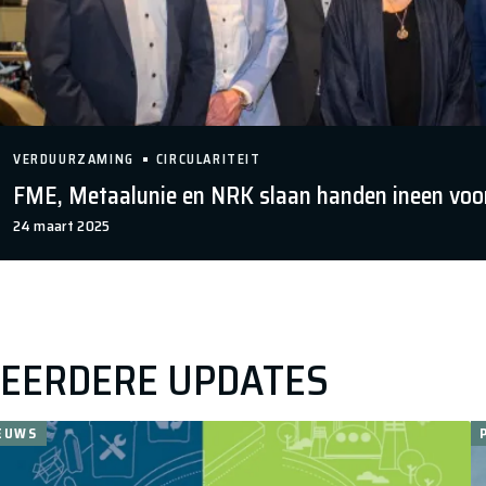
VERDUURZAMING
CIRCULARITEIT
FME, Metaalunie en NRK slaan handen ineen voor c
24 maart 2025
EERDERE UPDATES
EUWS