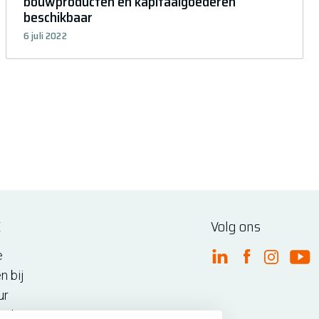
bouwproducten en kapitaalgoederen
beschikbaar
6 juli 2022
E
Volg ons
e
FME Linkedin
FME Facebo
FME Ins
FM
n bij
ur
n de regio