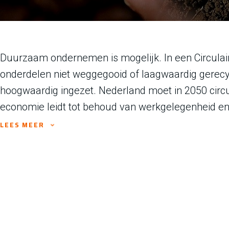
Duurzaam ondernemen is mogelijk. In een Circula
onderdelen niet weggegooid of laagwaardig gerecy
hoogwaardig ingezet. Nederland moet in 2050 circu
economie leidt tot behoud van werkgelegenheid en
LEES MEER
Programma Circulaire Maakindustrie
FME en Koninklijke Metaalunie hebben het programma Circ
circulairemaakindustrie.nl gelanceerd krijg je een goed b
Nederlandse bedrijven in de maakindustrie biedt. Veel o