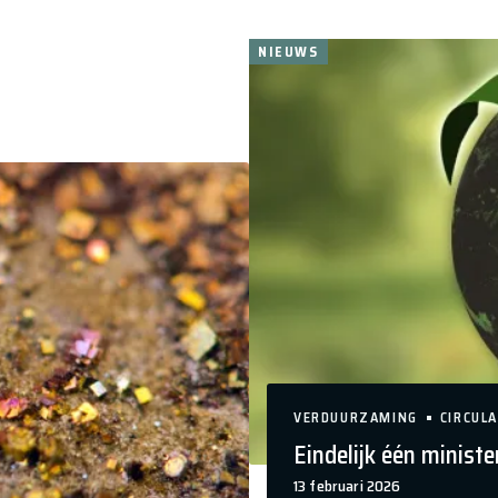
kijken. Het programma en de website bieden informatie,
ppen.
NIEUWS
VERDUURZAMING
CIRCULA
Eindelijk één ministe
13 februari 2026