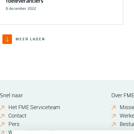
toeleveranciers
8 december 2022
MEER LADEN
Snel naar
Over FM
Het FME Serviceteam
Missi
Contact
Werke
Pers
Bestu
Wijzigen lidmaatschap
FME i