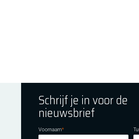
Schrijf je in voor de
nieuwsbrief
ok
tagram
E Youtube
Voornaam
Tu