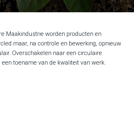
ire Maakindustrie worden producten en
cled maar, na controle en bewerking, opnieuw
lair. Overschakelen naar een circulaire
 een toename van de kwaliteit van werk.
ulaire Maakindustrie gestart. Op de website
eeld van de kansen die circulair ondernemen de
ndernemers kennen de term, maar weten nog niet wat