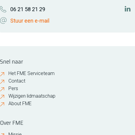
06 21 58 21 29
http
Stuur een e-mail
Snel naar
Het FME Serviceteam
Contact
Pers
Wijzigen lidmaatschap
About FME
Over FME
Missie