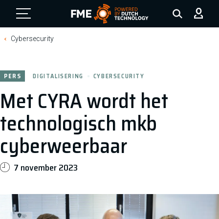
FME Logo, to the homepage
Cybersecurity
PERS
DIGITALISERING
CYBERSECURITY
Met CYRA wordt het
technologisch mkb
cyberweerbaar
7 november 2023