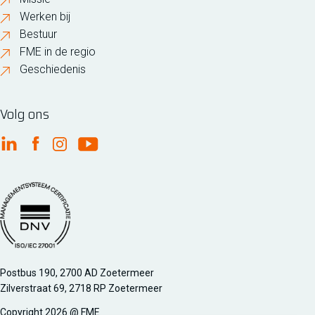
Werken bij
Bestuur
FME in de regio
Geschiedenis
Volg ons
FME Linkedin
FME Facebook
FME Instagram
FME Youtube
Managementsyteem certificatie DNV iso/iec 27001
Postbus 190, 2700 AD Zoetermeer
Zilverstraat 69, 2718 RP Zoetermeer
Copyright 2026 @ FME