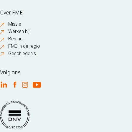
Over FME
Missie
Werken bij
Bestuur
FME in de regio
Geschiedenis
Volg ons
FME Linkedin
FME Facebook
FME Instagram
FME Youtube