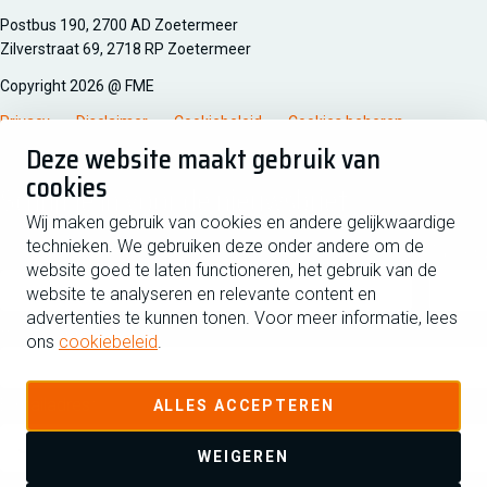
Managementsyteem certificatie DNV iso/iec 27001
Postbus 190, 2700 AD Zoetermeer
Zilverstraat 69, 2718 RP Zoetermeer
Copyright 2026 @ FME
Privacy
Disclaimer
Cookiebeleid
Cookies beheren
Deze website maakt gebruik van
cookies
Schrijf je in voor de nieuwsbrief
Wij maken gebruik van cookies en andere gelijkwaardige
technieken. We gebruiken deze onder andere om de
Voornaam
Tussen
website goed te laten functioneren, het gebruik van de
website te analyseren en relevante content en
advertenties te kunnen tonen. Voor meer informatie, lees
Achternaam
ons
cookiebeleid
.
E-mailadres
ALLES ACCEPTEREN
WEIGEREN