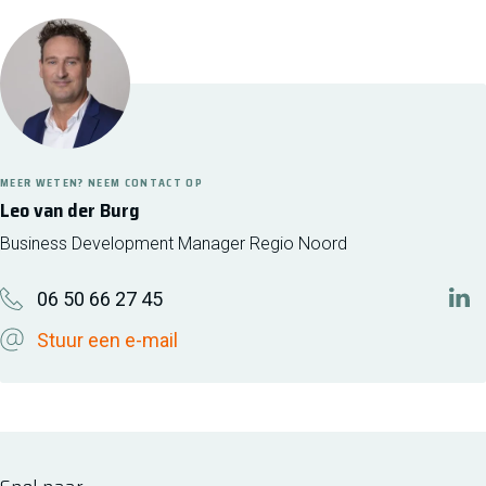
MEER WETEN? NEEM CONTACT OP
Leo van der Burg
Business Development Manager Regio Noord
06 50 66 27 45
http
Stuur een e-mail