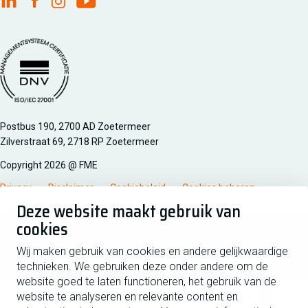
FME Linkedin
FME Facebook
FME Instagram
FME Youtube
Managementsyteem certificatie DNV iso/iec 27001
Postbus 190, 2700 AD Zoetermeer
Zilverstraat 69, 2718 RP Zoetermeer
Copyright 2026 @ FME
Privacy
Disclaimer
Cookiebeleid
Cookies beheren
Deze website maakt gebruik van
cookies
Schrijf je in voor de nieuwsbrief
Wij maken gebruik van cookies en andere gelijkwaardige
technieken. We gebruiken deze onder andere om de
Voornaam
Tussen
website goed te laten functioneren, het gebruik van de
website te analyseren en relevante content en