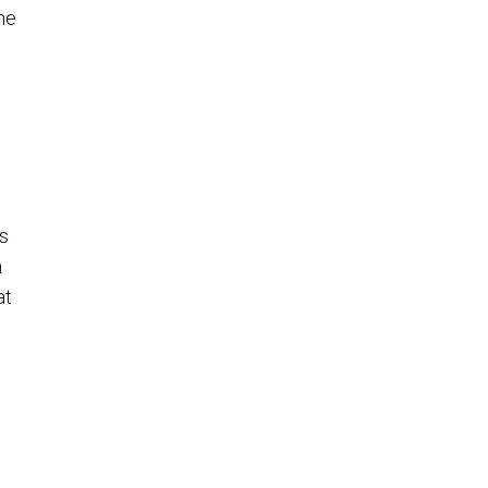
he
ls
n
at
n