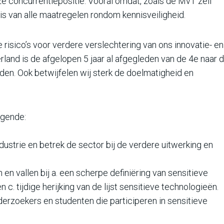
nze concurrentiepositie. Vooral omdat, zoals de MvT zelf
 is van alle maatregelen rondom kennisveiligheid.
e risico’s voor verdere verslechtering van ons innovatie- en
land is de afgelopen 5 jaar al afgegleden van de 4e naar 
den. Ook betwijfelen wij sterk de doelmatigheid en
lgende:
ustrie en betrek de sector bij de verdere uitwerking en
 en vallen bij a. een scherpe definiëring van sensitieve
c. tijdige herijking van de lijst sensitieve technologieën.
erzoekers en studenten die participeren in sensitieve