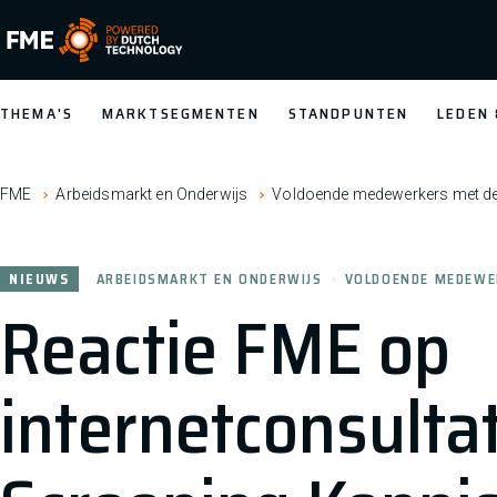
FME Logo, to the homepage
THEMA'S
MARKTSEGMENTEN
STANDPUNTEN
LEDEN
FME
Arbeidsmarkt en Onderwijs
Voldoende medewerkers met de j
NIEUWS
ARBEIDSMARKT EN ONDERWIJS
VOLDOENDE MEDEWER
Reactie FME op
internetconsulta