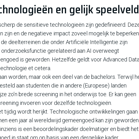
echnologieën en gelijk speelveld
scherp de sensitieve technologieën zijn gedefinieerd. Dez
en zijn en de negatieve impact zoveel mogelijk te beperken
 de deelterreinen die onder Artificiële Intelligentie zijn
f onderzoeksfunctie gerelateerd aan AI overweegt
meengoed is geworden. Hetzelfde geldt voor Advanced Dat
echnologie et cetera.
an worden, maar ook een deel van de bachelors. Terwijl h
gesteld aan studenten die in andere (Europese) landen
e zo’n brede screening in het onderwijs toe. Er kan geen
creening invoeren voor dezelfde technologieën.
et tijdig wordt herijkt. Technologische ontwikkelingen gaan
nnen een jaar al wereldwijd gemeengoed kan zijn geworden
 inziens is een beoordelingskader doelmatiger en biedt het
n goed in staat om op basis van een dergelijke kader