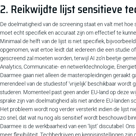
2. Reikwijdte lijst sensitieve t
De doelmatigheid van de screening staat en valt met hoe 
moet echt specifiek en accuraat zijn om effectief te kunn
Minimaal de helft van de lijst is niet specifiek, bijvoorbeeld
opgenomen, wat ertoe leidt dat iedereen die een studie o
gescreend zal moeten worden, terwijl AI zo’n beetje ge
Analytics, Communicatie- en netwerktechnologie, Energiet
Daarmee gaan niet alleen de masteropleidingen geraakt ga
merendeel van de studiestof ‘vrijelijk’ beschikbaar wordt 
studeren. Momenteel past geen ander EU-land op deze wijz
sprake zijn van doelmatigheid als niet andere EU-landen s
Het probleem wordt nog verder versterkt indien de lijst ni
zo snel, dat wat nu nog als sensitief wordt beschouwd bi
Daarmee is de werkbaarheid van een ‘lijst’ discutabel. Ons
meer flexibiliteit. Techbedrijven en kennisinstellingen zij