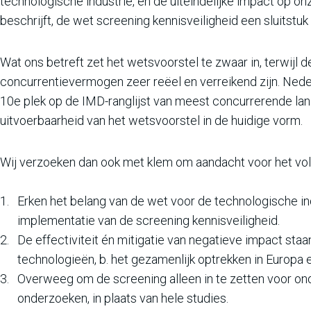
technologische industrie, en de uiteindelijke impact op o
beschrijft, de wet screening kennisveiligheid een sluitstuk
Wat ons betreft zet het wetsvoorstel te zwaar in, terwijl d
concurrentievermogen zeer reëel en verreikend zijn. Neder
10e plek op de IMD-ranglijst van meest concurrerende lan
uitvoerbaarheid van het wetsvoorstel in de huidige vorm.
Wij verzoeken dan ook met klem om aandacht voor het vo
Erken het belang van de wet voor de technologische ind
implementatie van de screening kennisveiligheid.
De effectiviteit én mitigatie van negatieve impact staan
technologieën, b. het gezamenlijk optrekken in Europa en 
Overweeg om de screening alleen in te zetten voor ond
onderzoeken, in plaats van hele studies.