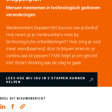
Mensen meenemen in technologisch gedreven
veranderingen
Medewerkers bepalen het succes van je bedrijf.
Hoe neem je je medewerkers mee bij
technologische ontwikkelingen? Hoe zorg je voor
meer wendbaarheid, door te blijven leren en je
continu aan te passen? FME helpt je om gericht
met Smart Working aan de slag te gaan.
LEES HOE WIJ JOU IN 5 STAPPEN KUNNEN
HELPEN
DEEL DIT NIEUWSBERICHT