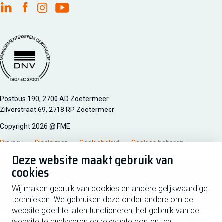
FME Linkedin
FME Facebook
FME Instagram
FME Youtube
Managementsyteem certificatie DNV iso/iec 27001
Postbus 190, 2700 AD Zoetermeer
Zilverstraat 69, 2718 RP Zoetermeer
Copyright 2026 @ FME
Privacy
Disclaimer
Cookiebeleid
Cookies beheren
Deze website maakt gebruik van
cookies
Schrijf je in voor de nieuwsbrief
Wij maken gebruik van cookies en andere gelijkwaardige
technieken. We gebruiken deze onder andere om de
Voornaam
Tussen
website goed te laten functioneren, het gebruik van de
website te analyseren en relevante content en