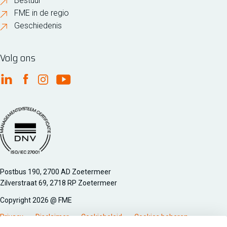
Bestuur
FME in de regio
Geschiedenis
Volg ons
FME Linkedin
FME Facebook
FME Instagram
FME Youtube
Managementsyteem certificatie DNV iso/iec 27001
Postbus 190, 2700 AD Zoetermeer
Zilverstraat 69, 2718 RP Zoetermeer
Copyright 2026 @ FME
Privacy
Disclaimer
Cookiebeleid
Cookies beheren