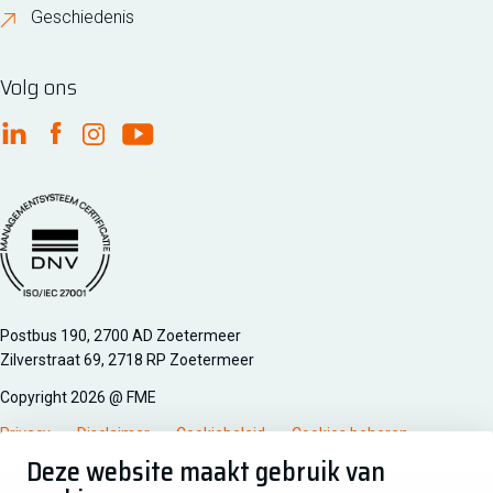
Geschiedenis
Volg ons
FME Linkedin
FME Facebook
FME Instagram
FME Youtube
Managementsyteem certificatie DNV iso/iec 27001
Postbus 190, 2700 AD Zoetermeer
Zilverstraat 69, 2718 RP Zoetermeer
Copyright 2026 @ FME
Privacy
Disclaimer
Cookiebeleid
Cookies beheren
Deze website maakt gebruik van