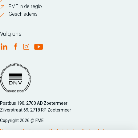
FME in de regio
Geschiedenis
Volg ons
FME Linkedin
FME Facebook
FME Instagram
FME Youtube
Managementsyteem certificatie DNV iso/iec 27001
Postbus 190, 2700 AD Zoetermeer
Zilverstraat 69, 2718 RP Zoetermeer
Copyright 2026 @ FME
Privacy
Disclaimer
Cookiebeleid
Cookies beheren