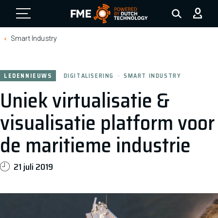
FME Logo, to the homepage
Smart Industry
LEDENNIEUWS
DIGITALISERING
SMART INDUSTRY
Uniek virtualisatie &
visualisatie platform voor
de maritieme industrie
21 juli 2019