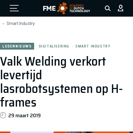
FME Logo, to the homepage
Smart Industry
LEDENNIEUWS
DIGITALISERING
SMART INDUSTRY
Valk Welding verkort
levertijd
lasrobotsystemen op H-
frames
29 maart 2019