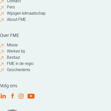
Contact
Pers
Wijzigen lidmaatschap
About FME
Over FME
Missie
Werken bij
Bestuur
FME in de regio
Geschiedenis
Volg ons
FME Linkedin
FME Facebook
FME Instagram
FME Youtube