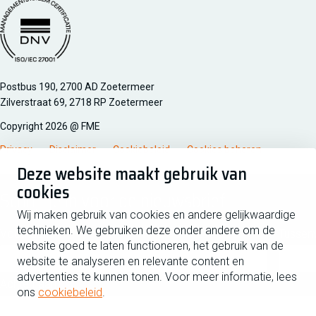
Managementsyteem certificatie DNV iso/iec 27001
Postbus 190, 2700 AD Zoetermeer
Zilverstraat 69, 2718 RP Zoetermeer
Copyright 2026 @ FME
Privacy
Disclaimer
Cookiebeleid
Cookies beheren
Deze website maakt gebruik van
cookies
Schrijf je in voor de nieuwsbrief
Wij maken gebruik van cookies en andere gelijkwaardige
technieken. We gebruiken deze onder andere om de
Voornaam
Tussen
website goed te laten functioneren, het gebruik van de
website te analyseren en relevante content en
advertenties te kunnen tonen. Voor meer informatie, lees
Achternaam
ons
cookiebeleid
.