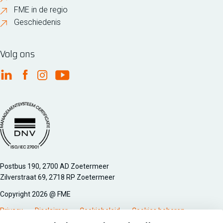
FME in de regio
Geschiedenis
Volg ons
FME Linkedin
FME Facebook
FME Instagram
FME Youtube
Managementsyteem certificatie DNV iso/iec 27001
Postbus 190, 2700 AD Zoetermeer
Zilverstraat 69, 2718 RP Zoetermeer
Copyright 2026 @ FME
Privacy
Disclaimer
Cookiebeleid
Cookies beheren