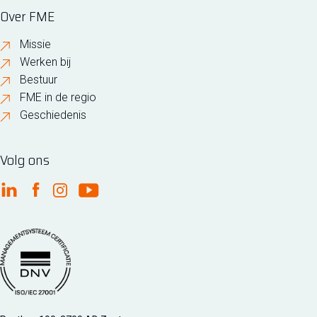
Over FME
Missie
Werken bij
Bestuur
FME in de regio
Geschiedenis
Volg ons
FME Linkedin
FME Facebook
FME Instagram
FME Youtube