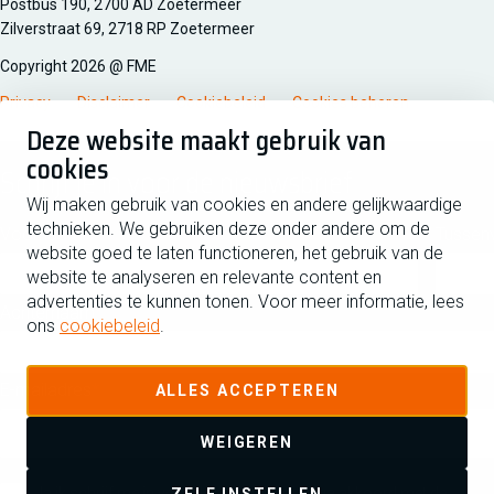
Managementsyteem certificatie DNV iso/iec 27001
Postbus 190, 2700 AD Zoetermeer
Zilverstraat 69, 2718 RP Zoetermeer
Copyright 2026 @ FME
Privacy
Disclaimer
Cookiebeleid
Cookies beheren
Deze website maakt gebruik van
cookies
Schrijf je in voor de nieuwsbrief
Wij maken gebruik van cookies en andere gelijkwaardige
technieken. We gebruiken deze onder andere om de
Voornaam
Tussen
website goed te laten functioneren, het gebruik van de
website te analyseren en relevante content en
advertenties te kunnen tonen. Voor meer informatie, lees
Achternaam
ons
cookiebeleid
.
E-mailadres
ALLES ACCEPTEREN
WEIGEREN
Ja ik schrijf me in voor de nieuwsbrief en ga akkoord met de