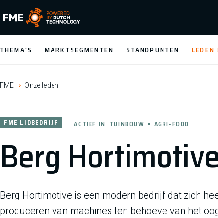
FME Logo, to the homepage
THEMA'S
MARKTSEGMENTEN
STANDPUNTEN
LEDEN
FME
Onze leden
FME LIDBEDRIJF
ACTIEF IN
TUINBOUW
AGRI-FOOD
Berg Hortimotive
Berg Hortimotive is een modern bedrijf dat zich hee
produceren van machines ten behoeve van het oog