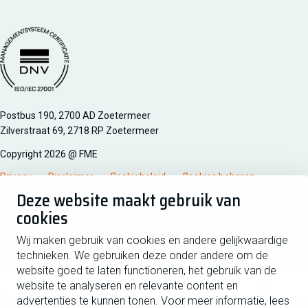
Managementsyteem certificatie DNV iso/iec 27001
Postbus 190, 2700 AD Zoetermeer
Zilverstraat 69, 2718 RP Zoetermeer
Copyright 2026 @ FME
Privacy
Disclaimer
Cookiebeleid
Cookies beheren
Deze website maakt gebruik van
cookies
Schrijf je in voor de nieuwsbrief
Wij maken gebruik van cookies en andere gelijkwaardige
technieken. We gebruiken deze onder andere om de
Voornaam
Tussen
website goed te laten functioneren, het gebruik van de
website te analyseren en relevante content en
advertenties te kunnen tonen. Voor meer informatie, lees
Achternaam