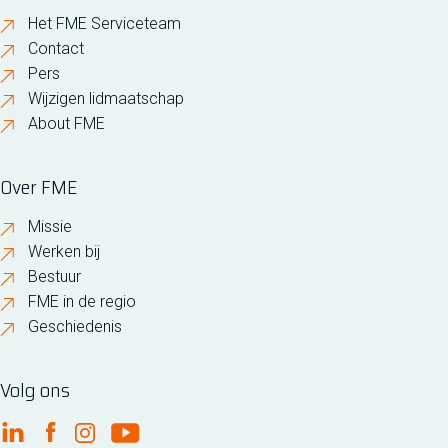
Het FME Serviceteam
Contact
Pers
Wijzigen lidmaatschap
About FME
Over FME
Missie
Werken bij
Bestuur
FME in de regio
Geschiedenis
Volg ons
FME Linkedin
FME Facebook
FME Instagram
FME Youtube