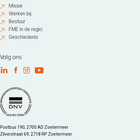
Missie
Werken bij
Bestuur
FME in de regio
Geschiedenis
Volg ons
FME Linkedin
FME Facebook
FME Instagram
FME Youtube
Managementsyteem certificatie DNV iso/iec 27001
Postbus 190, 2700 AD Zoetermeer
Zilverstraat 69, 2718 RP Zoetermeer