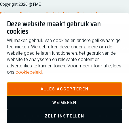
Copyright 2026 @ FME
Privacy
Disclaimer
Cookiebeleid
Cookies beheren
Deze website maakt gebruik van
cookies
Schrijf je in voor de nieuwsbrief
Wij maken gebruik van cookies en andere gelijkwaardige
technieken. We gebruiken deze onder andere om de
Voornaam
Tussen
website goed te laten functioneren, het gebruik van de
website te analyseren en relevante content en
advertenties te kunnen tonen. Voor meer informatie, lees
Achternaam
ons
cookiebeleid
.
E-mailadres
ALLES ACCEPTEREN
WEIGEREN
Ja ik schrijf me in voor de nieuwsbrief en ga akkoord met de
ZELF INSTELLEN
privacyverklaring