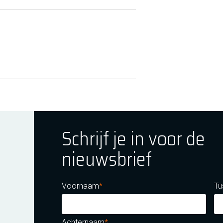
Schrijf je in voor de
nieuwsbrief
ok
tagram
E Youtube
Voornaam
Tu
Achternaam