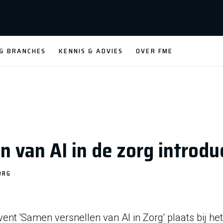
 & BRANCHES
KENNIS & ADVIES
OVER FME
 van AI in de zorg introdu
ORG
ent 'Samen versnellen van AI in Zorg' plaats bij he