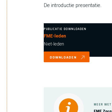
De introductie presentatie.
PUBLICATIE DOWNLOADEN
FME-leden
Niet-leden
DOWNLOADEN
MEER WET
FME Zorg