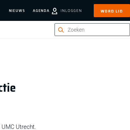
NIEUWS
AGENDA
INLOGGEN
WORD LID
ctie
t UMC Utrecht.