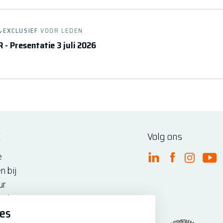
EXCLUSIEF
VOOR LEDEN
 - Presentatie 3 juli 2026
E
Volg ons
e
FME Linkedin
FME Facebo
FME Ins
FM
n bij
ur
n de regio
ies
iedenis