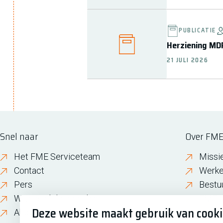
PUBLICATIE
Herziening MDR
21 JULI 2026
Snel naar
Over FM
Het FME Serviceteam
Missi
Contact
Werke
Pers
Bestu
Wijzigen lidmaatschap
FME i
Deze website maakt gebruik van cook
About FME
Gesch