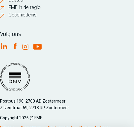
FME in de regio
Geschiedenis
Volg ons
FME Linkedin
FME Facebook
FME Instagram
FME Youtube
Managementsyteem certificatie DNV iso/iec 27001
Postbus 190, 2700 AD Zoetermeer
Zilverstraat 69, 2718 RP Zoetermeer
Copyright 2026 @ FME
Privacy
Disclaimer
Cookiebeleid
Cookies beheren