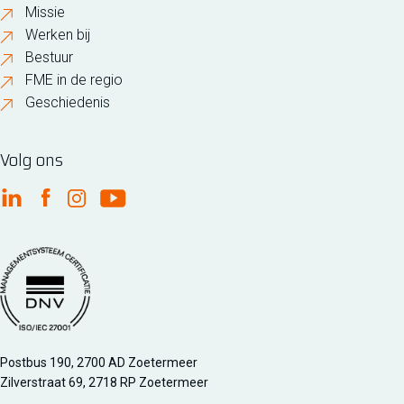
Missie
Werken bij
Bestuur
FME in de regio
Geschiedenis
Volg ons
FME Linkedin
FME Facebook
FME Instagram
FME Youtube
Managementsyteem certificatie DNV iso/iec 27001
Postbus 190, 2700 AD Zoetermeer
Zilverstraat 69, 2718 RP Zoetermeer