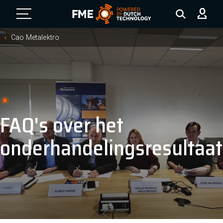
FME Logo, to the homepage
Cao Metalektro
FAQ's over het
onderhandelingsresultaat