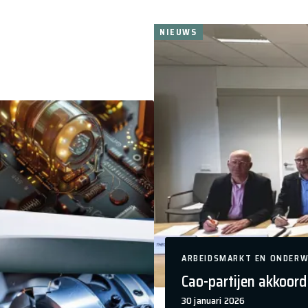
NIEUWS
FME
| exclusief voor leden.
to, en wil je op hoogte blijven van de onderhandelingen
ktro Updates.
ARBEIDSMARKT EN ONDERW
Cao-partijen akkoor
30 januari 2026