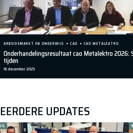
LEES MEER OVER ISF | EXCLUSIEF VOOR LEDEN
ARBEIDSMARKT EN ONDERWIJS
CAO
CAO METALEKTRO
Onderhandelingsresultaat cao Metalektro 2026: Sta
tijden
16 december 2025
EERDERE UPDATES
OG