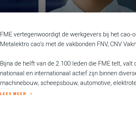
FME vertegenwoordigt de werkgevers bij het cao-ov
Metalektro cao’s met de vakbonden FNV, CNV Vak
Bijna de helft van de 2.100 leden die FME telt, val
nationaal en internationaal actief zijn binnen diver
machinebouw, scheepsbouw, automotive, elektrote
LEES MEER
De Metalektro kent vier cao's: de Basis-cao, de cao voor
arbeidsomstandigheden en de cao Arbeidsmarkt en opleid