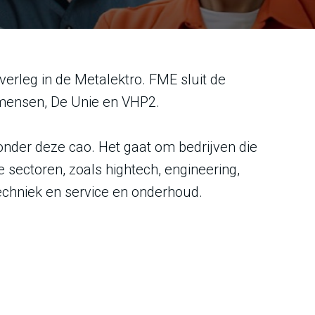
erleg in de Metalektro. FME sluit de
mensen, De Unie en VHP2.
t onder deze cao. Het gaat om bedrijven die
se sectoren, zoals hightech, engineering,
chniek en service en onderhoud.
 Hoger personeel, de aanvullende cao Systeem voor
ing. De Stichting Pensioenfonds van de Metalektro