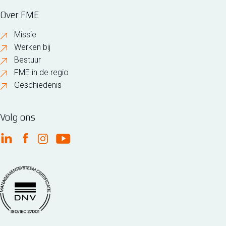
Over FME
Missie
Werken bij
Bestuur
FME in de regio
Geschiedenis
Volg ons
FME Linkedin
FME Facebook
FME Instagram
FME Youtube