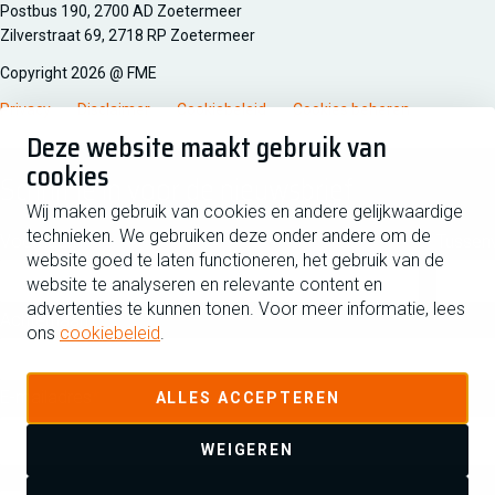
Managementsyteem certificatie DNV iso/iec 27001
Postbus 190, 2700 AD Zoetermeer
Zilverstraat 69, 2718 RP Zoetermeer
Copyright 2026 @ FME
Privacy
Disclaimer
Cookiebeleid
Cookies beheren
Deze website maakt gebruik van
cookies
Schrijf je in voor de nieuwsbrief
Wij maken gebruik van cookies en andere gelijkwaardige
technieken. We gebruiken deze onder andere om de
Voornaam
Tussen
website goed te laten functioneren, het gebruik van de
website te analyseren en relevante content en
advertenties te kunnen tonen. Voor meer informatie, lees
Achternaam
ons
cookiebeleid
.
E-mailadres
ALLES ACCEPTEREN
WEIGEREN